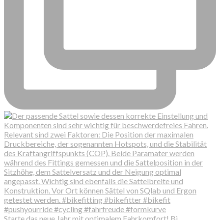
Starte das neue Jahr mit optimalem Fahrkomfort! Bi