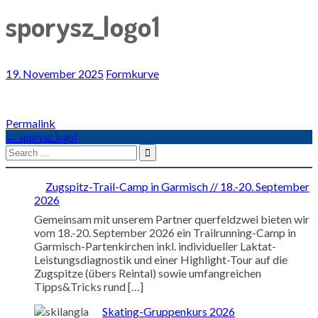
sporysz_logo1
19. November 2025
Formkurve
Permalink
Navigation
←
sporysz_logo1
Search
for:
in
Zugspitz-Trail-Camp in Garmisch // 18.-20. September
2026
Artikeln
Gemeinsam mit unserem Partner querfeldzwei bieten wir
vom 18.-20. September 2026 ein Trailrunning-Camp in
Garmisch-Partenkirchen inkl. individueller Laktat-
Leistungsdiagnostik und einer Highlight-Tour auf die
Zugspitze (übers Reintal) sowie umfangreichen
Tipps&Tricks rund […]
Skating-Gruppenkurs 2026